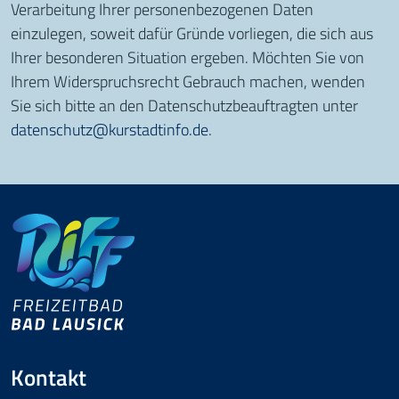
Verarbeitung Ihrer personenbezogenen Daten
einzulegen, soweit dafür Gründe vorliegen, die sich aus
Ihrer besonderen Situation ergeben. Möchten Sie von
Ihrem Widerspruchsrecht Gebrauch machen, wenden
Sie sich bitte an den Datenschutzbeauftragten unter
datenschutz@kurstadtinfo.de
.
Kontakt