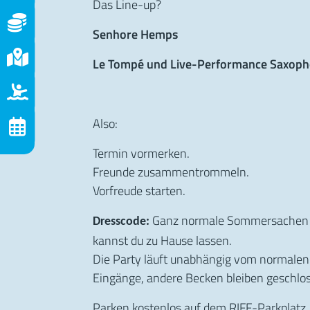
Das Line-up?
Preise
Senhore Hemps
nfahrt
Le Tompé und Live-Performance Saxopho
tionen
Also:
ungen
Termin vormerken.
Freunde zusammentrommeln.
Vorfreude starten.
Ganz normale Sommersachen – 
Dresscode:
kannst du zu Hause lassen.
Die Party läuft unabhängig vom normalen 
Eingänge, andere Becken bleiben geschlo
Parken kostenlos auf dem RIFF-Parkplatz.