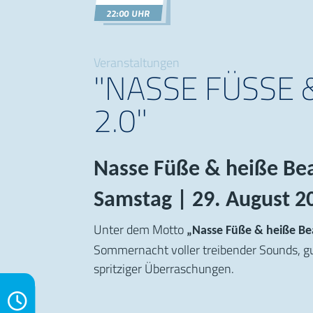
22:00 UHR
Veranstaltungen
"NASSE FÜSSE & 
0"
Nasse Füße & heiße Bea
Samstag | 29. August 2
Unter dem Motto
„Nasse Füße & heiße Bea
Sommernacht voller treibender Sounds, g
spritziger Überraschungen.
eiten