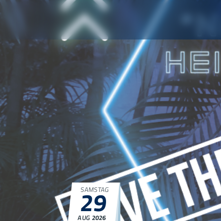
29
SAMSTAG
AUG
2026