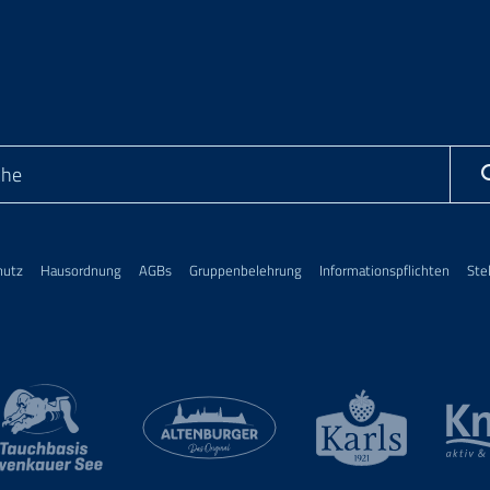
hutz
Hausordnung
AGBs
Gruppenbelehrung
Informationspflichten
Stel
ark Association
ad Lausick