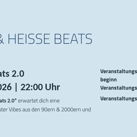
HEISSE BEATS 2.
Informat
Veranstal­tungs
ts 2.0
beginn
026 | 22:00 Uhr
Veranstal­tungs
Veranstaltungs
erwartet dich eine
ts 2.0“
uter Vibes aus den 90ern & 2000ern und